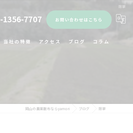
除草
-1356-7707
お問い合わせはこちら
当社の特徴
アクセス
ブログ
コラム
ドローン
剪定
草刈り
農業サポート
岡山の農薬散布ならyamori
ブログ
除草
見積り