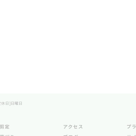
0[定休日]日曜日
剪定
アクセス
プ