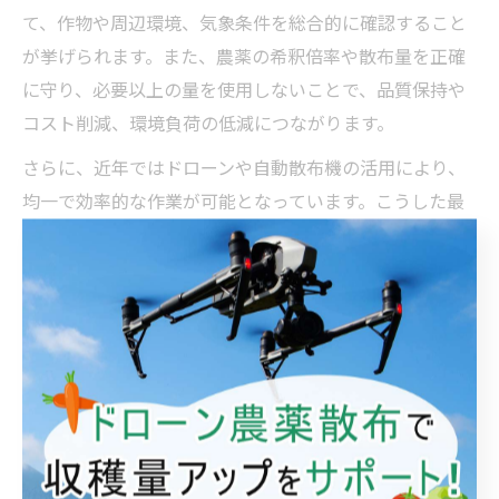
て、作物や周辺環境、気象条件を総合的に確認すること
が挙げられます。また、農薬の希釈倍率や散布量を正確
に守り、必要以上の量を使用しないことで、品質保持や
コスト削減、環境負荷の低減につながります。
さらに、近年ではドローンや自動散布機の活用により、
均一で効率的な作業が可能となっています。こうした最
新技術を積極的に導入することで、人為的ミスの防止や
作業負担の軽減も図ることができます。
気象や環境を考慮した農薬散布のコツ
解説
農薬散布時の気象条件と環境配慮のポイント