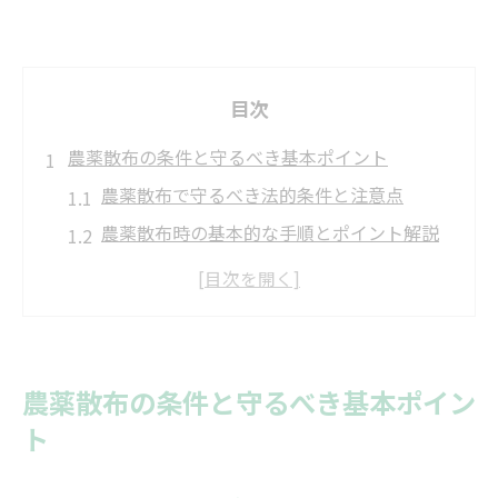
目次
農薬散布の条件と守るべき基本ポイント
農薬散布で守るべき法的条件と注意点
農薬散布時の基本的な手順とポイント解説
農薬散布基準を満たす条件判断のコツ
農薬散布の安全性とトラブル回避の基礎
農薬散布の条件設定と最適な方法の選び方
適切なタイミングで農薬散布を成功させる秘訣
農薬散布の条件と守るべき基本ポイン
農薬散布に最適なタイミングと判断基準
ト
農薬散布の効果を高める時間帯の選び方
農薬散布タイミングで押さえる注意点と工