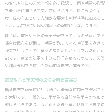
の変化や当日の天候予報を必ず確認し、雨や朝露の影響
を最小限に抑える工夫が求められます。特に気温や湿
度、風の有無といった細かな要素も判断基準に加えるこ
とが、品質維持や周辺環境への配慮につながります。
例えば、前日や当日の天気予報を見て、雨の予報がある
場合は散布を延期し、朝露が残っている時間帯を避けて
作業を行うことで、農薬の有効活用とトラブル防止が可
能です。農薬の効果を十分に発揮させるためにも、天候
や環境要因を考慮した計画的な散布が重要です。
農薬散布と雨天時の適切な時間帯選び
農薬散布を雨天時に行う場合、最適な時間帯を選ぶこと
が大切です。一般的に、雨が降る直前や降雨中の散布は
避けるべきであり、雨が止んだ後も葉が乾燥するまで待
つことが推奨されます。これは、農薬が流れてしまうリ