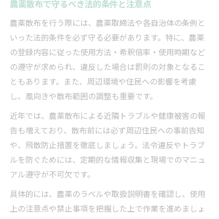
農薬散布で守るべき法的条件と注意点
夫
農薬散布を行う際には、農薬取締法や各自治体の条例と
農薬散布時の気象条件とタイミング重要性
いった法的条件を必ず守る必要があります。特に、農薬
農薬散布の失敗を防ぐ時期と実践ポイント
の登録内容に従った使用方法・希釈倍率・使用時期など
気象や環境を考慮した農薬散布のコツ解説
の遵守が求められ、違反した場合は罰則の対象となるこ
農薬散布時の気象条件と環境配慮のポイン
ともあります。また、周辺環境や住民への影響を考慮
ト
し、風向きや散布範囲の調整も重要です。
農薬散布で重視すべき天候と作業タイミン
近年では、農薬散布による近隣トラブルや健康被害の報
グ
告も増えており、散布前には必ず周辺住民への事前告知
農薬散布の効果を左右する気象要因とは
や、飛散防止措置を徹底しましょう。法令違反やトラブ
ルを防ぐためには、定期的な情報収集と現場でのマニュ
環境に優しい農薬散布手法と注意点
アル遵守が不可欠です。
農薬散布でトラブルを防ぐ環境対応策
安全につなげる農薬散布の法律と留意点
具体的には、農薬のラベルや取扱説明書を確認し、使用
上の注意点や禁止事項を把握した上で作業を進めましょ
農薬散布に関する法律と遵守すべき要件