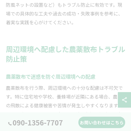
防風ネットの設置など）もトラブル防止に有効です。現
場での具体的な工夫や過去の成功・失敗事例を参考に、
着実な実践を心がけてください。
周辺環境へ配慮した農薬散布トラブル
防止策
農薬散布で迷惑を防ぐ周辺環境への配慮
農薬散布を行う際、周辺環境への十分な配慮は不可欠で
す。特に住宅地や学校、養蜂場が近隣にある場合、農薬
の飛散による健康被害や苦情が発生しやすくなります。
これを防ぐためには、風向きや風速、気温、湿度など気
090-1356-7707
象条件を事前に確認し、農薬が予想外の方向へ流れない
お問い合わせはこちら