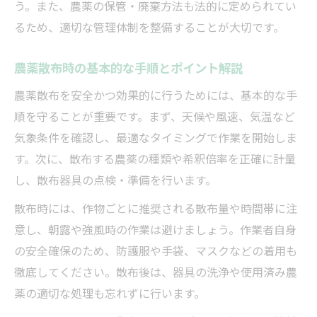
う。また、農薬の保管・廃棄方法も法的に定められてい
農薬散布法で求められる主な注意点まとめ
るため、適切な管理体制を整備することが大切です。
農薬散布の法令違反を防ぐポイント解説
農薬散布時の法律確認と安全対策の実践例
農薬散布時の基本的な手順とポイント解説
農薬散布時に知っておきたい法的義務
農薬散布を安全かつ効果的に行うためには、基本的な手
雨や朝露と農薬散布の最適時間帯ガイド
順を守ることが重要です。まず、天候や風速、気温など
農薬散布は雨や朝露の影響をどう考えるか
気象条件を確認し、最適なタイミングで作業を開始しま
農薬散布と雨天時の適切な時間帯選び
す。次に、散布する農薬の種類や希釈倍率を正確に計量
農薬散布で朝露を避ける重要ポイント解説
し、散布器具の点検・準備を行います。
農薬散布の最適時間と気象条件チェック法
散布時には、作物ごとに推奨される散布量や時間帯に注
農薬散布の効果を高めるタイミングと注意
意し、朝露や強風時の作業は避けましょう。作業者自身
の安全確保のため、防護服や手袋、マスクなどの着用も
周辺環境へ配慮した農薬散布トラブル防止策
徹底してください。散布後は、器具の洗浄や使用済み農
農薬散布で迷惑を防ぐ周辺環境への配慮
薬の適切な処理も忘れずに行います。
農薬散布時のトラブル回避と注意点解説