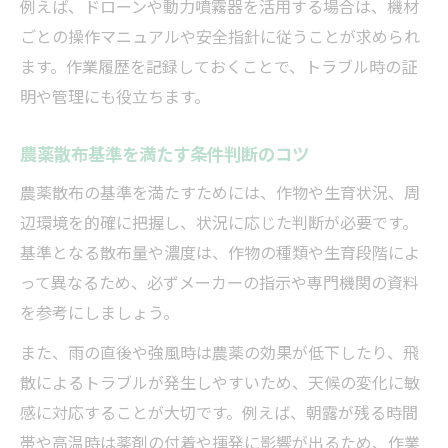
例えば、ドローンや動力噴霧器を活用する場合は、機材
農薬散布による被害防止と住民対応の工夫
ごとの操作マニュアルや安全指針に従うことが求められ
農薬散布で近隣と良好な関係を築くポイン
ます。作業履歴を記録しておくことで、トラブル時の証
ト
明や管理にも役立ちます。
農薬散布トラブルを防ぐ事前周知の方法
農薬散布基準を満たす条件判断のコツ
農薬散布の基準を満たすためには、作物や生育状況、周
辺環境を的確に把握し、状況に応じた判断が必要です。
基準となる散布量や濃度は、作物の種類や生育段階によ
って異なるため、必ずメーカーの指示や専門機関の資料
を参考にしましょう。
また、雨の直後や強風時は農薬の効果が低下したり、飛
散によるトラブルが発生しやすいため、天候の変化に敏
感に対応することが大切です。例えば、朝露が残る時間
帯や高温時は薬剤の付着や揮発に影響が出るため、作業