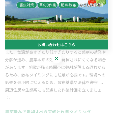
農薬散布を行う際には、気象条件と周辺環境への配慮が
欠かせません。具体的には、風速・気温・湿度・降雨の
有無などが作業可否や効果に大きく影響します。例え
ば、風が強いと薬剤が飛散しやすく、近隣や非対象作物
へのドリフト（飛散）による被害やトラブルの原因とな
ります。
お問い合わせはこちら
また、気温が高すぎたり低すぎたりすると薬剤の蒸発や
お問い合わせはこちら
分解が進み、農薬本来の効果が発揮されにくくなる場合
があります。朝露が残る時間帯は薬剤が薄まる恐れがあ
るため、散布タイミングにも注意が必要です。環境への
影響を最小限に抑えるため、散布基準や法律を遵守し、
周辺住民や生態系にも配慮した作業計画を立てましょ
う。
農薬散布で重視すべき天候と作業タイミング